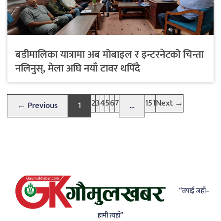
बडीमालिका यात्रामा अब मोबाइल र इन्टरनेटको चिन्ता
नलिनुस्, मेला अघि नयाँ टावर थपिँदै
2
3
4
5
6
7
151
Next →
← Previous
1
…
(current)
“तपाई जहाँ–
हामी त्यहाँ”