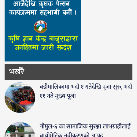
भर्खरै
बडीमालिकामा भदौ १ गतेदेखि पूजा सुरु, भदौ
११ गते मुख्य पूजा
गौमुल-६ का सामाजिक सुरक्षा लाभग्राहीलाई
बायोमेट्रिक नवीकरणको आग्रह