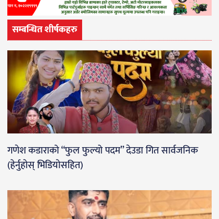
सम्बन्धित शीर्षकहरु
गणेश कडाराको “फुल फुल्यो पदम” देउडा गित सार्वजनिक
(हेर्नुहाेस् भिडियाेसहित)