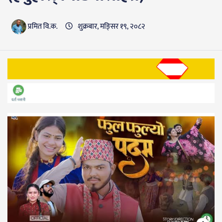
प्रमित वि.क.
शुक्रबार, मङि्सर १९, २०८२