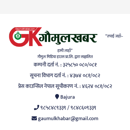
“तपाई जहाँ–
हामी त्यहाँ”
गाैमुल मिडिया हाउस प्रा.लि. द्वारा सञ्चालित
कम्पनी दर्ता नं. : ३२५८५० ०८०/०८१
सूचना विभाग दर्ता नं. : ४३७४ ०८१/०८२
प्रेस काउन्सिल नेपाल सूचीकरण नं. : ४६२४ ०८१/०८२
Bajura
९८५८४८९३३९ / ९८४८६०९३३९
gaumulkhabar@gmail.com