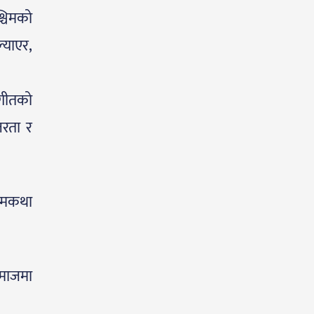
्चिमको
ल्याएर,
 गीतको
तरता र
रेमकथा
समाजमा