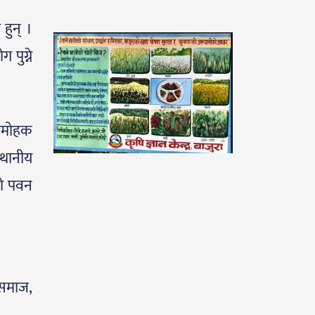
हुन् ।
पुग्ने
मनमोहक
्थानीय
को पवन
 समाज,