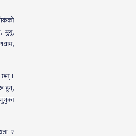
बोकेको
 मुगु,
ाथधाम,
 छन् ।
 हुन्,
मुगुका
िधता र