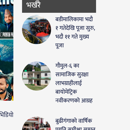
भर्खरै
बडीमालिकामा भदौ
१ गतेदेखि पूजा सुरु,
भदौ ११ गते मुख्य
पूजा
गौमुल-६ का
सामाजिक सुरक्षा
लाभग्राहीलाई
बायोमेट्रिक
नवीकरणको आग्रह
भिडियो
बुढीगंगाको वार्षिक
प्रगति समीक्षा सम्पन्न