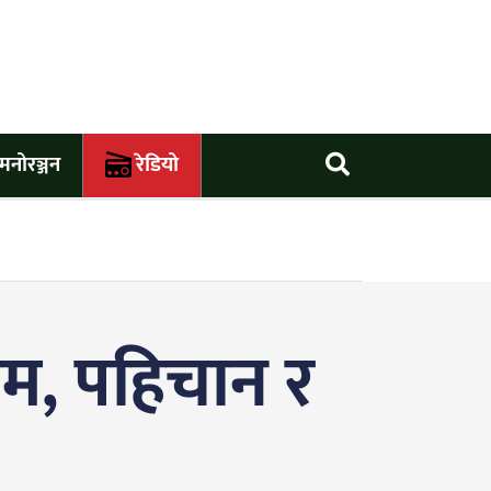
मनोरञ्जन
रेडियो
रेम, पहिचान र