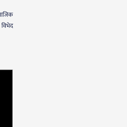
ामाजिक
 विभेद