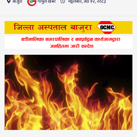
गाैमुल खबर
बाजुरा
मङ्गलबार, जेठ १२, २०८३