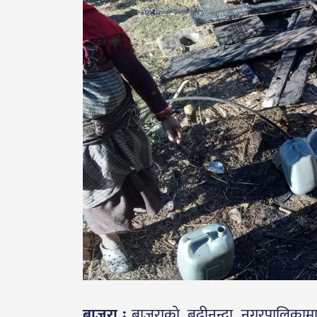
बाजुरा ः
बाजुराको बुढीनन्दा नगरपालिका