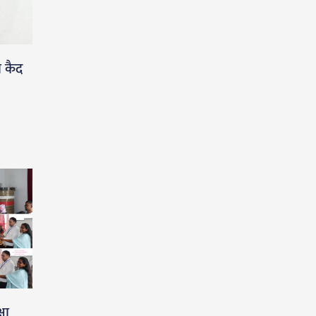
ा कैद
षा