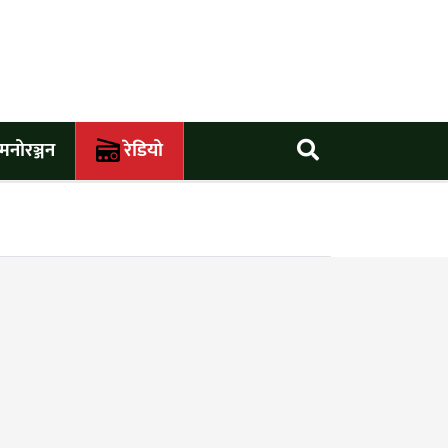
मनोरञ्जन
रेडियो