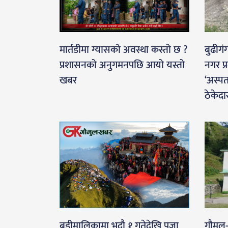
मार्तडीमा ग्यासको अवस्था कस्तो छ ?
बुढीगं
प्रशासनको अनुगमनपछि आयो यस्तो
नगर प्
खबर
‘अस्पत
ठेकेदा
बडीमालिकामा भदौ १ गतेदेखि पूजा
गौमुल