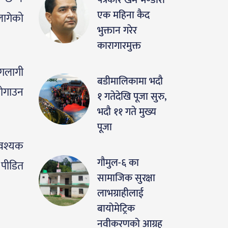
पत्रकार खेम भण्डारी
एक महिना कैद
लागेको
भुक्तान गरेर
कारागारमुक्त
आगलागी
बडीमालिकामा भदौ
जोगाउन
१ गतेदेखि पूजा सुरु,
भदौ ११ गते मुख्य
पूजा
आवश्यक
गौमुल-६ का
 पीडित
सामाजिक सुरक्षा
लाभग्राहीलाई
बायोमेट्रिक
नवीकरणको आग्रह