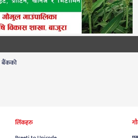
ी बैंकको
लिंकहरु
गौ
Preeti to Unicode
प्