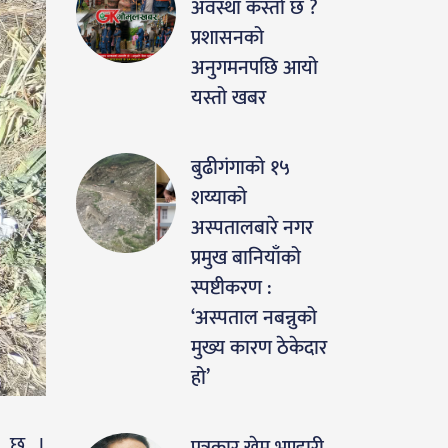
अवस्था कस्तो छ ?
प्रशासनको
अनुगमनपछि आयो
यस्तो खबर
बुढीगंगाको १५
शय्याको
अस्पतालबारे नगर
प्रमुख बानियाँको
स्पष्टीकरण :
‘अस्पताल नबन्नुको
मुख्य कारण ठेकेदार
हो’
को छ ।