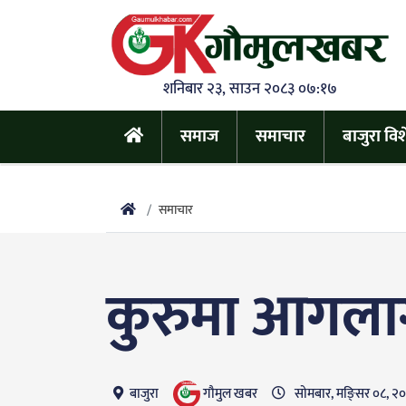
शनिबार २३, साउन २०८३ ०७:१७
समाज
समाचार
बाजुरा वि
समाचार
कुरुमा आगलाग
गाैमुल खबर
बाजुरा
सोमबार, मङि्सर ०८, २