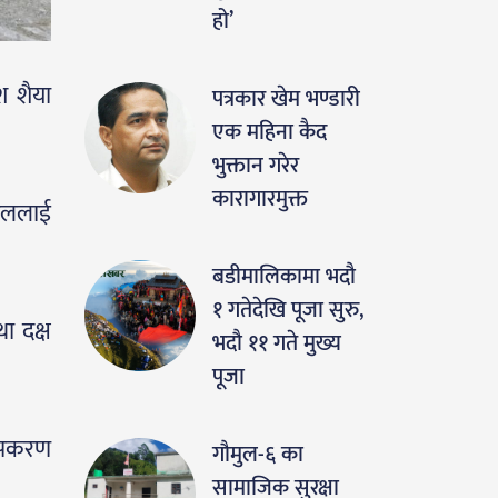
हो’
श शैया
पत्रकार खेम भण्डारी
एक महिना कैद
भुक्तान गरेर
कारागारमुक्त
ताललाई
बडीमालिकामा भदौ
१ गतेदेखि पूजा सुरु,
ा दक्ष
भदौ ११ गते मुख्य
पूजा
-उपकरण
गौमुल-६ का
सामाजिक सुरक्षा