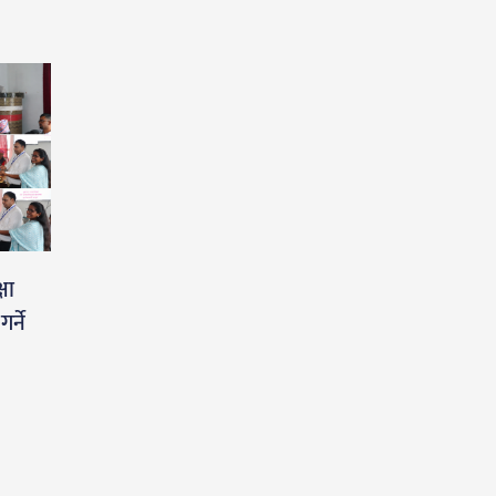
षा
र्ने