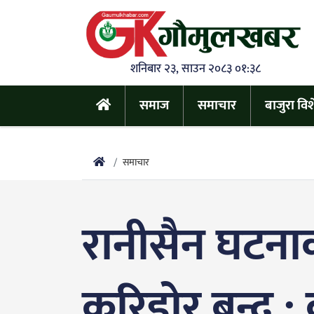
शनिबार २३, साउन २०८३ ०१:३८
समाज
समाचार
बाजुरा वि
समाचार
रानीसैन घटनाक
करिडोर बन्द :