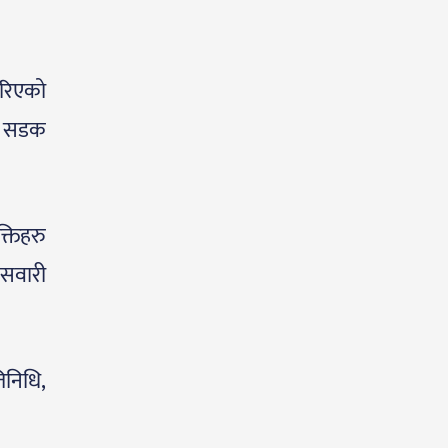
नगरिएको
 र सडक
क्तिहरु
 सवारी
िनिधि,