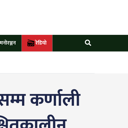
मनोरञ्जन
रेडियो
सम्म कर्णाली
श्चितकालीन