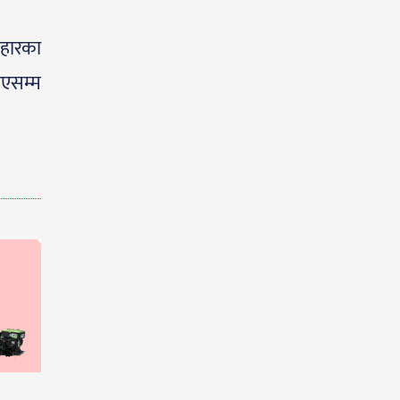
वहारका
ाएसम्म