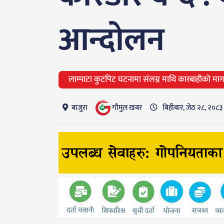
आन्दोलन
लाम्पाटा कुटपिट घटनामा संलग्न माथि कारबाहीको माग
गाैमुल खबर
बाजुरा
बिहीबार, जेठ २८, २०८३