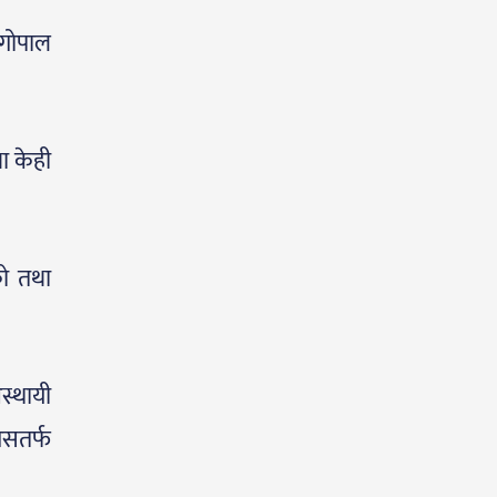
 गोपाल
ा केही
को तथा
अस्थायी
यसतर्फ