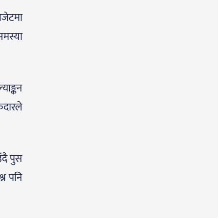
बजेटमा
समस्या
याङ्कन
केदारले
दै पुस
श्न पनि