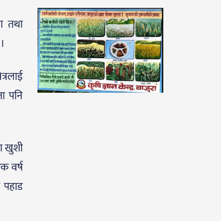
ाण तथा
 ।
त्रलाई
ता पनि
मा खुशी
ेक वर्ष
ो पहाड