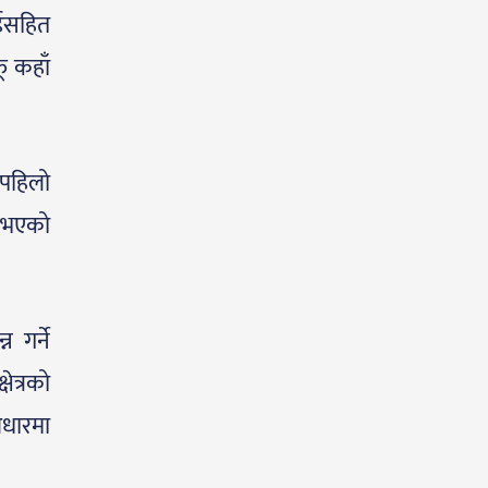
ाईसहित
ू कहाँ
 पहिलो
ग भएको
 गर्ने
षेत्रको
आधारमा