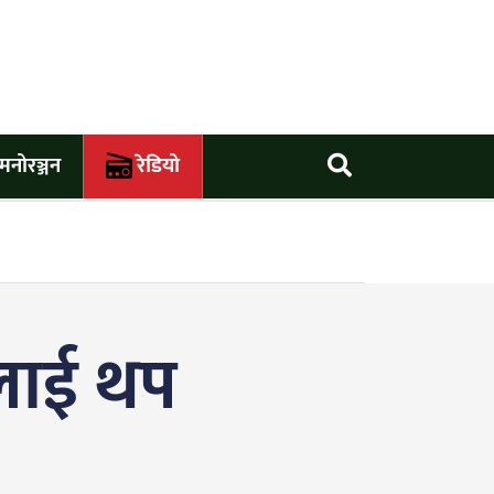
मनोरञ्जन
रेडियो
ालाई थप