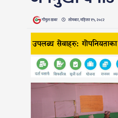
गाैमुल खबर
सोमबार, मङि्सर १५, २०८२