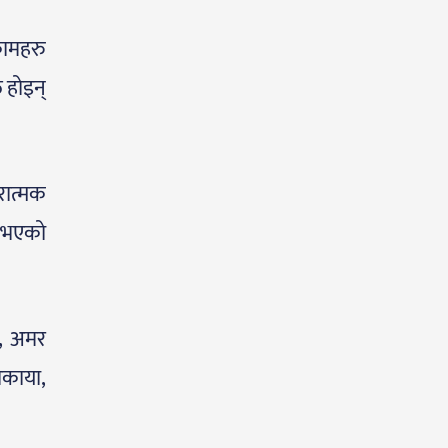
 कामहरु
 होइन्
रात्मक
न भएको
।
ा, अमर
ेकाया,