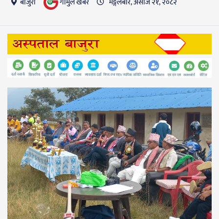
गाैमुल खबर
बाजुरा
मङ्गलबार, असोज २१, २०८२