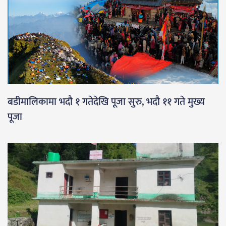
बडीमालिकामा भदौ १ गतेदेखि पूजा सुरु, भदौ ११ गते मुख्य
पूजा