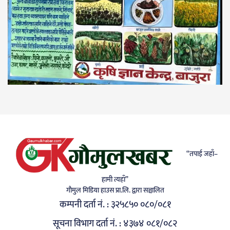
“तपाई जहाँ–
हामी त्यहाँ”
गाैमुल मिडिया हाउस प्रा.लि. द्वारा सञ्चालित
कम्पनी दर्ता नं. : ३२५८५० ०८०/०८१
सूचना विभाग दर्ता नं. : ४३७४ ०८१/०८२