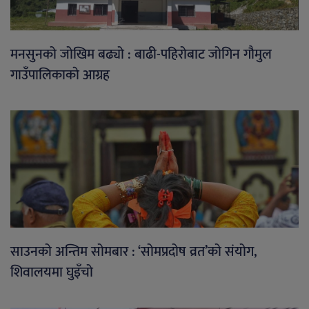
मनसुनको जोखिम बढ्यो : बाढी-पहिरोबाट जोगिन गौमुल
गाउँपालिकाकाे आग्रह
साउनको अन्तिम सोमबार : ‘सोमप्रदोष व्रत’को संयोग,
शिवालयमा घुइँचो