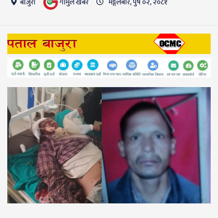
गाैमुल खबर
बाजुरा
मङ्गलबार, पुष ०२, २०८१