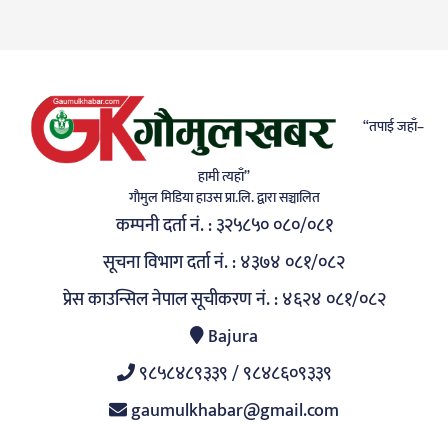
“तपाई जहाँ–
हामी त्यहाँ”
गाैमुल मिडिया हाउस प्रा.लि. द्वारा सञ्चालित
कम्पनी दर्ता नं. : ३२५८५० ०८०/०८१
सूचना विभाग दर्ता नं. : ४३७४ ०८१/०८२
प्रेस काउन्सिल नेपाल सूचीकरण नं. : ४६२४ ०८१/०८२
Bajura
९८५८४८९३३९ / ९८४८६०९३३९
gaumulkhabar@gmail.com