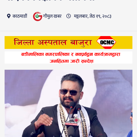
गाैमुल खबर
काठमाडौं
मङ्गलबार, जेठ १९, २०८३