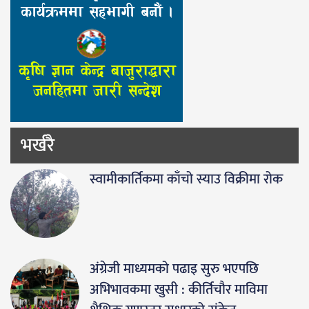
भर्खरै
स्वामीकार्तिकमा काँचो स्याउ विक्रीमा रोक
अंग्रेजी माध्यमको पढाइ सुरु भएपछि
अभिभावकमा खुसी : कीर्तिचौर माविमा