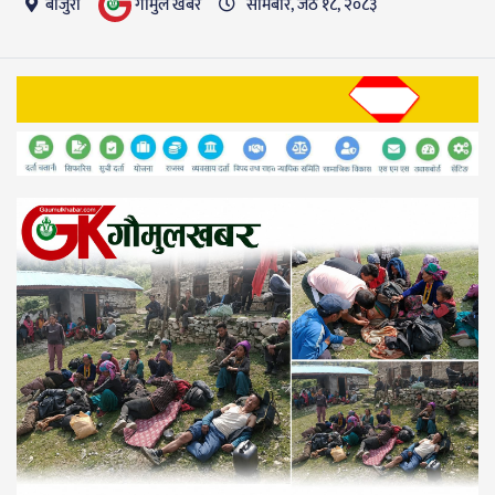
गाैमुल खबर
बाजुरा
सोमबार, जेठ १८, २०८३