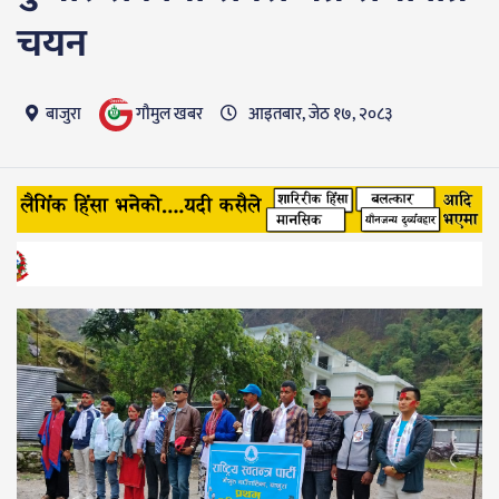
चयन
गाैमुल खबर
बाजुरा
आइतबार, जेठ १७, २०८३