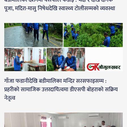
बडीमालिका दर्शनमा यसपालि कडाइ : भदौ १ देखि दैनिक
पूजा, मदिरा-मासु निषेधदेखि स्वास्थ्य टोलीसम्मको व्यवस्था
गाँजा फडानीदेखि बडीमालिका मन्दिर सरसफाइसम्म :
प्रहरीको सामाजिक उत्तरदायित्वमा डीएसपी बोहराको सक्रिय
नेतृत्व