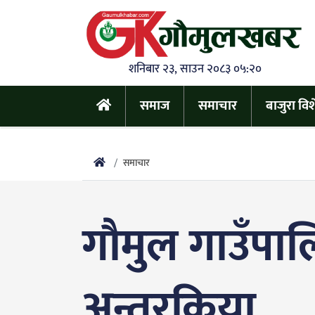
शनिबार २३, साउन २०८३ ०५:२०
समाज
समाचार
बाजुरा वि
समाचार
गौमुल गाउँपालिक
अन्तरक्रिया