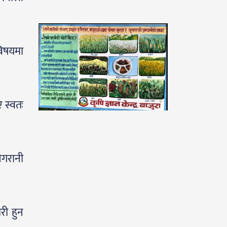
 विषयमा
ए स्वतः
िगरानी
री हुन