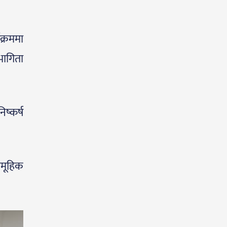
क्रममा
ागिता
ष्कर्ष
सामूहिक