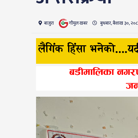
गाैमुल खबर
बाजुरा
बुधबार, बैशाख ३०, २०८