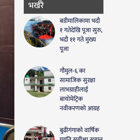
भर्खरै
बडीमालिकामा भदौ
१ गतेदेखि पूजा सुरु,
भदौ ११ गते मुख्य
पूजा
गौमुल-६ का
सामाजिक सुरक्षा
लाभग्राहीलाई
बायोमेट्रिक
नवीकरणको आग्रह
बुढीगंगाको वार्षिक
प्रगति समीक्षा सम्पन्न