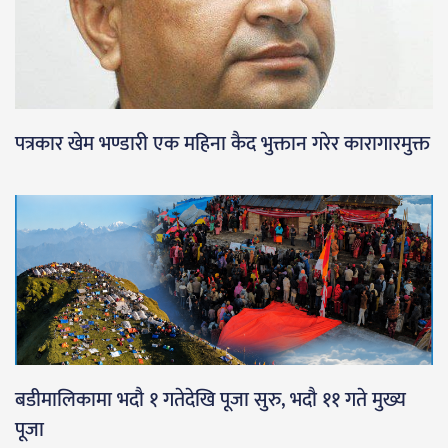
पत्रकार खेम भण्डारी एक महिना कैद भुक्तान गरेर कारागारमुक्त
बडीमालिकामा भदौ १ गतेदेखि पूजा सुरु, भदौ ११ गते मुख्य
पूजा