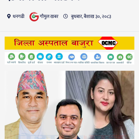
गाैमुल खबर
धनगढी
बुधबार, बैशाख ३०, २०८३