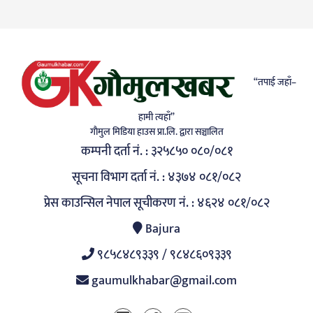
“तपाई जहाँ–
हामी त्यहाँ”
गाैमुल मिडिया हाउस प्रा.लि. द्वारा सञ्चालित
कम्पनी दर्ता नं. : ३२५८५० ०८०/०८१
सूचना विभाग दर्ता नं. : ४३७४ ०८१/०८२
प्रेस काउन्सिल नेपाल सूचीकरण नं. : ४६२४ ०८१/०८२
Bajura
९८५८४८९३३९ / ९८४८६०९३३९
gaumulkhabar@gmail.com