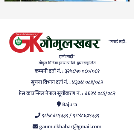
“तपाई जहाँ–
हामी त्यहाँ”
गाैमुल मिडिया हाउस प्रा.लि. द्वारा सञ्चालित
कम्पनी दर्ता नं. : ३२५८५० ०८०/०८१
सूचना विभाग दर्ता नं. : ४३७४ ०८१/०८२
प्रेस काउन्सिल नेपाल सूचीकरण नं. : ४६२४ ०८१/०८२
Bajura
९८५८४८९३३९ / ९८४८६०९३३९
gaumulkhabar@gmail.com