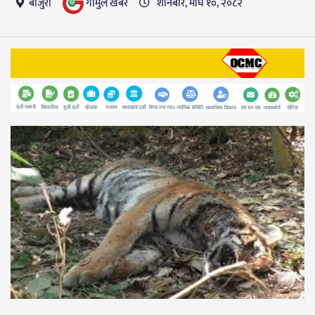
गाैमुल खबर
बाजुरा
शनिबार, माघ १०, २०८२