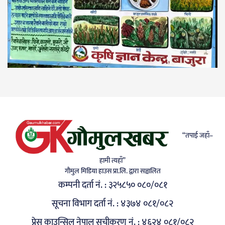
“तपाई जहाँ–
हामी त्यहाँ”
गाैमुल मिडिया हाउस प्रा.लि. द्वारा सञ्चालित
कम्पनी दर्ता नं. : ३२५८५० ०८०/०८१
सूचना विभाग दर्ता नं. : ४३७४ ०८१/०८२
प्रेस काउन्सिल नेपाल सूचीकरण नं. : ४६२४ ०८१/०८२