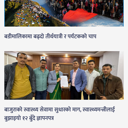
बडीमालिकामा बढ्दो तीर्थयात्री र पर्यटकको चाप
बाजुराको स्वास्थ्य सेवामा सुधारको माग, स्वास्थ्यमन्त्रीलाई
बुझाइयो १२ बुँदे ज्ञापनपत्र