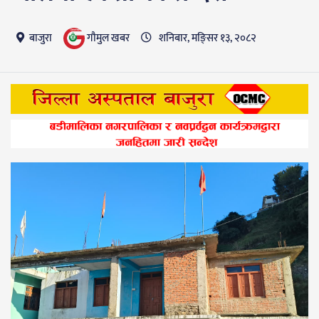
गाैमुल खबर
बाजुरा
शनिबार, मङि्सर १३, २०८२