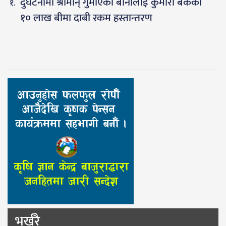
दुर्घटनामा श्रीमान् गुमाएकी बानालाई कुमारी बैंकको
१० लाख बीमा दाबी रकम हस्तान्तरण
भर्खरै