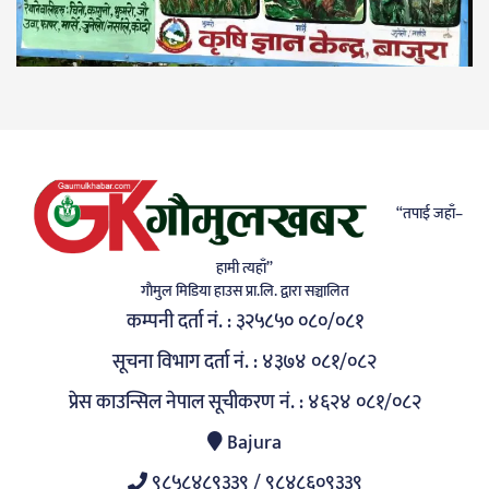
“तपाई जहाँ–
हामी त्यहाँ”
गाैमुल मिडिया हाउस प्रा.लि. द्वारा सञ्चालित
कम्पनी दर्ता नं. : ३२५८५० ०८०/०८१
सूचना विभाग दर्ता नं. : ४३७४ ०८१/०८२
प्रेस काउन्सिल नेपाल सूचीकरण नं. : ४६२४ ०८१/०८२
Bajura
९८५८४८९३३९ / ९८४८६०९३३९