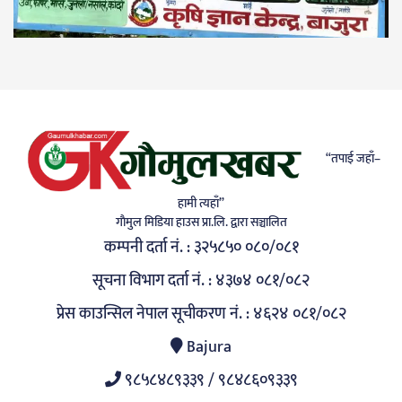
“तपाई जहाँ–
हामी त्यहाँ”
गाैमुल मिडिया हाउस प्रा.लि. द्वारा सञ्चालित
कम्पनी दर्ता नं. : ३२५८५० ०८०/०८१
सूचना विभाग दर्ता नं. : ४३७४ ०८१/०८२
प्रेस काउन्सिल नेपाल सूचीकरण नं. : ४६२४ ०८१/०८२
Bajura
९८५८४८९३३९ / ९८४८६०९३३९