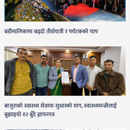
बडीमालिकामा बढ्दो तीर्थयात्री र पर्यटकको चाप
बाजुराको स्वास्थ्य सेवामा सुधारको माग, स्वास्थ्यमन्त्रीलाई
बुझाइयो १२ बुँदे ज्ञापनपत्र