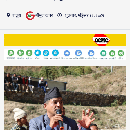
गाैमुल खबर
बाजुरा
शुक्रबार, मङि्सर १२, २०८२