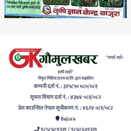
“तपाई जहाँ–
हामी त्यहाँ”
गाैमुल मिडिया हाउस प्रा.लि. द्वारा सञ्चालित
कम्पनी दर्ता नं. : ३२५८५० ०८०/०८१
सूचना विभाग दर्ता नं. : ४३७४ ०८१/०८२
प्रेस काउन्सिल नेपाल सूचीकरण नं. : ४६२४ ०८१/०८२
Bajura
९८५८४८९३३९ / ९८४८६०९३३९