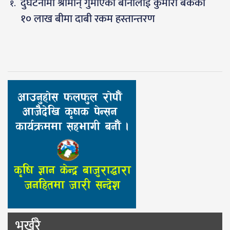
दुर्घटनामा श्रीमान् गुमाएकी बानालाई कुमारी बैंकको
१० लाख बीमा दाबी रकम हस्तान्तरण
भर्खरै