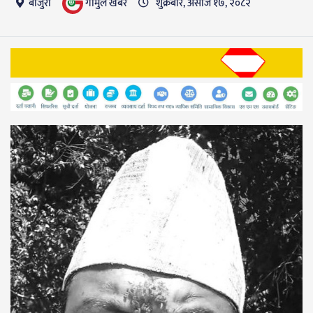
गाैमुल खबर
बाजुरा
शुक्रबार, असोज १७, २०८२