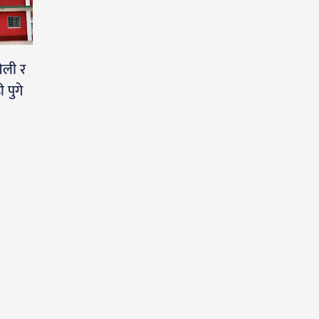
ओली र
 पुगे