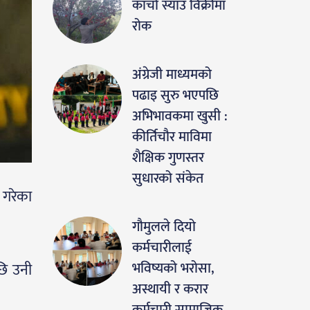
काँचो स्याउ विक्रीमा
रोक
अंग्रेजी माध्यमको
पढाइ सुरु भएपछि
अभिभावकमा खुसी :
कीर्तिचौर माविमा
शैक्षिक गुणस्तर
सुधारको संकेत
न गरेका
गौमुलले दियो
कर्मचारीलाई
भविष्यको भरोसा,
पछि उनी
अस्थायी र करार