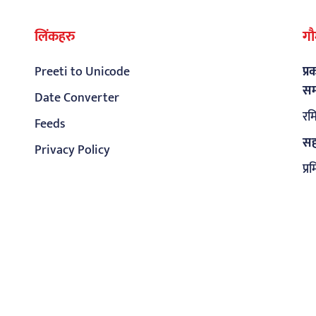
लिंकहरु
गौ
Preeti to Unicode
प्
सम
Date Converter
रम
Feeds
सह
Privacy Policy
प्र