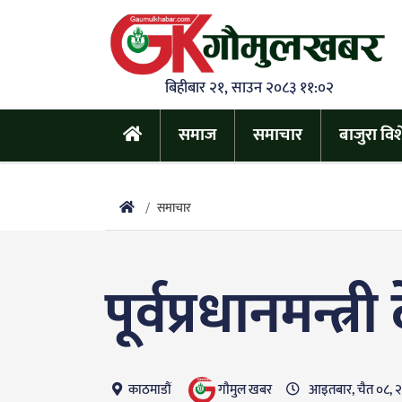
बिहीबार २१, साउन २०८३ ११:०२
समाज
समाचार
बाजुरा वि
समाचार
पूर्वप्रधानमन्त
गाैमुल खबर
काठमाडौं
आइतबार, चैत ०८, 