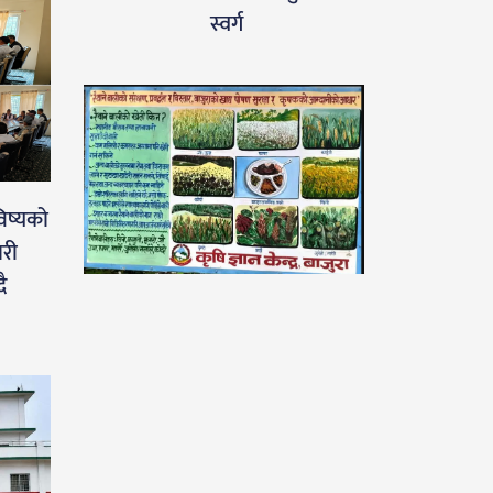
स्वर्ग
िष्यको
ारी
ै