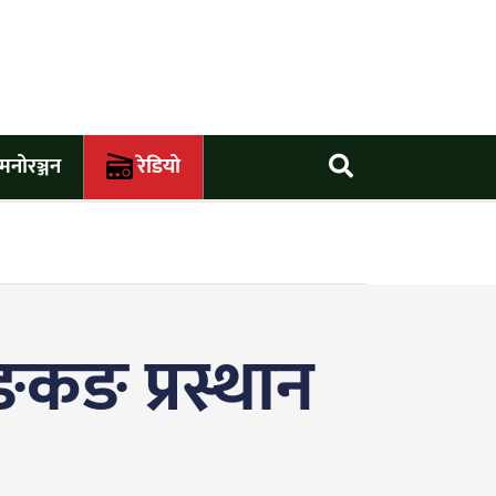
मनोरञ्जन
रेडियो
 हङकङ प्रस्थान