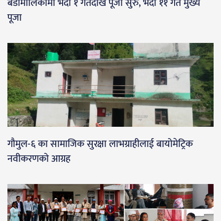
बडीमालिकामा भदौ १ गतेदेखि पूजा सुरु, भदौ ११ गते मुख्य
पूजा
गौमुल-६ का सामाजिक सुरक्षा लाभग्राहीलाई बायोमेट्रिक
नवीकरणको आग्रह