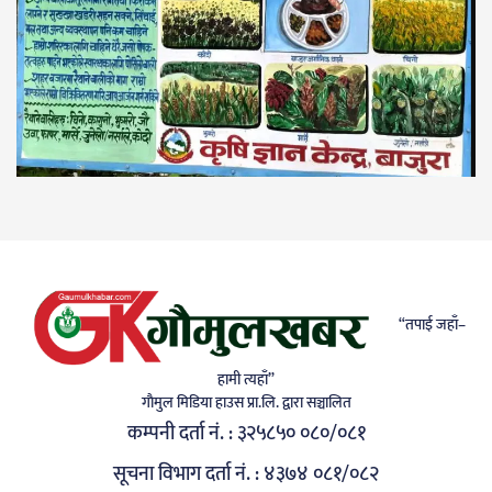
“तपाई जहाँ–
हामी त्यहाँ”
गाैमुल मिडिया हाउस प्रा.लि. द्वारा सञ्चालित
कम्पनी दर्ता नं. : ३२५८५० ०८०/०८१
सूचना विभाग दर्ता नं. : ४३७४ ०८१/०८२